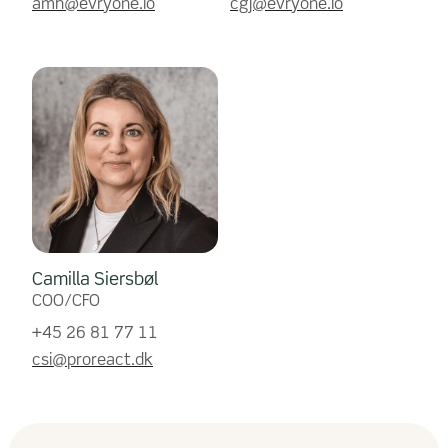
amh@evryone.io
cgj@evryone.io
Camilla Siersbøl
COO/CFO
+45 26 81 77 11
csi@proreact.dk