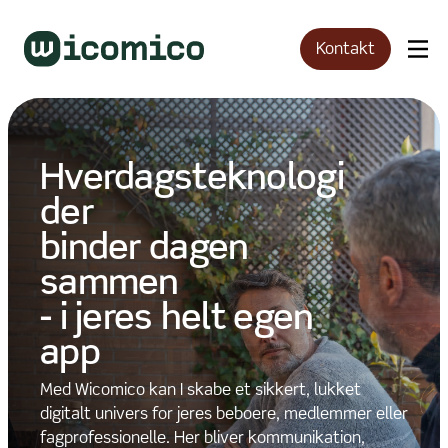
Kontakt
Hverdagsteknologi
Hverdagsteknologi
der
der
binder dagen
binder dagen
sammen
sammen
- i jeres helt egen
- i jeres helt egen
app
app
Med Wicomico kan I skabe et sikkert, lukket
Med Wicomico kan I skabe et sikkert, lukket
digitalt univers for jeres beboere, medlemmer eller
digitalt univers for jeres beboere, medlemmer eller
fagprofessionelle. Her bliver kommunikation,
fagprofessionelle. Her bliver kommunikation,