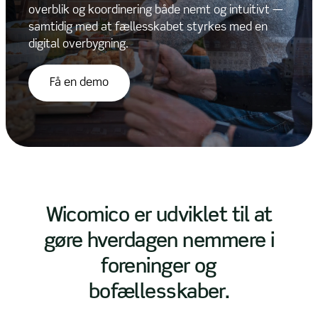
overblik og koordinering både nemt og intuitivt —
overblik og koordinering både nemt og intuitivt —
samtidig med at fællesskabet styrkes med en
samtidig med at fællesskabet styrkes med en
digital overbygning.
digital overbygning.
Få en demo
Få en demo
Slide 2 of 2.
Wicomico er udviklet til at
gøre hverdagen nemmere i
foreninger og
bofællesskaber.